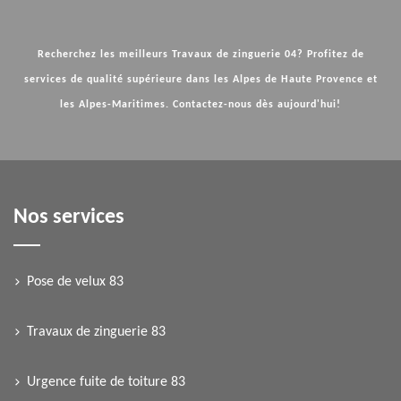
Recherchez les meilleurs
Travaux de zinguerie 04
? Profitez de
services de qualité supérieure dans les Alpes de Haute Provence et
les Alpes-Maritimes. Contactez-nous dès aujourd'hui!
Nos services
Pose de velux 83
Travaux de zinguerie 83
Urgence fuite de toiture 83