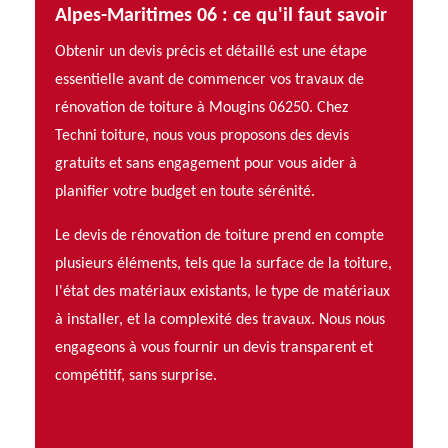
re à
Alpes-Maritimes 06 : ce qu'il faut savoir
toitur
Mougi
Obtenir un devis précis et détaillé est une étape
ravaux de
essentielle avant de commencer vos travaux de
Faire co
st
rénovation de toiture à Mougins 06250. Chez
rénovati
tre
Techni toiture, nous vous proposons des devis
choisir l
ous
gratuits et sans engagement pour vous aider à
expérien
ègles de
planifier votre budget en toute sérénité.
garantis
l'art et 
Le devis de rénovation de toiture prend en compte
nous
plusieurs éléments, tels que la surface de la toiture,
Nous uti
l'état des matériaux existants, le type de matériaux
nous eng
re
à installer, et la complexité des travaux. Nous nous
personna
nels est
engageons à vous fournir un devis transparent et
budget. 
compétitif, sans surprise.
à votre 
de
accompag
rénovati